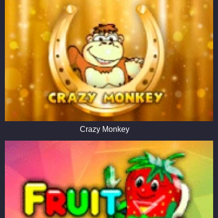
Crazy Monkey