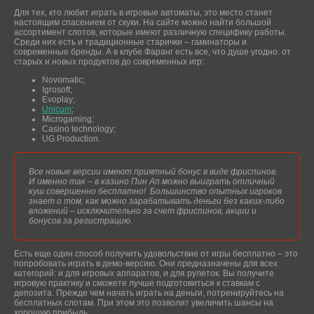
Для тех, кто любит играть в игровые автоматы, это место станет
настоящим спасением от скуки. На сайте можно найти большой
ассортимент слотов, которые имеют различную специфику работы.
Среди них есть и традиционные старички – гаминаторы и
современные бренды. А в клубе Фаранг есть все, что душе угодно: от
старых и новых продуктов до современных игр:
Novomatic;
Igrosoft;
Evoplay;
Unicum
;
Microgaming;
Casino technology;
UG Production.
Все новые версии имеют приятный бонус в виде фриспинов.
И именно так – в казино Пин Ап можно выиграть отличный
куш совершенно бесплатно! Большинство опытных игроков
знает о том, как можно зарабатывать деньги без каких-либо
вложений – исключительно за счет фриспинов, акции и
бонусов за регистрацию.
Есть еще один способ получить удовольствие от игры бесплатно – это
попробовать играть в демо-версию. Они предназначены для всех
категорий: и для игровых аппаратов, и для рулеток. Вы получите
игровую практику и сможете лучше подготовиться к ставкам с
депозита. Прежде чем начать играть на деньги, потренируйтесь на
бесплатных слотам. При этом это позволит увеличить шансы на
хорошую прибыль.