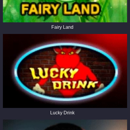
Fairy Land
Lucky Drink