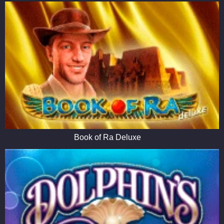
Book of Ra Deluxe