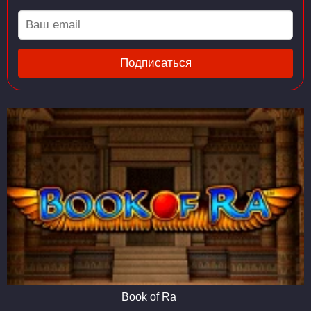
Book of Ra