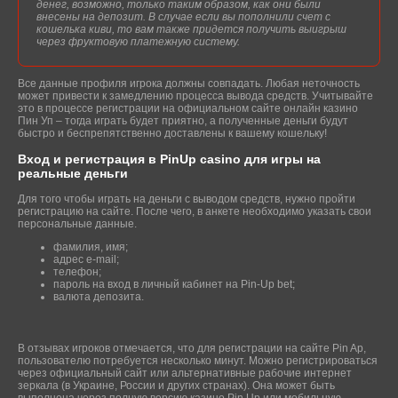
денег, возможно, только таким образом, как они были
внесены на депозит. В случае если вы пополнили счет с
кошелька киви, то вам также придется получить выигрыш
через фруктовую платежную систему.
Все данные профиля игрока должны совпадать. Любая неточность
может привести к замедлению процесса вывода средств. Учитывайте
это в процессе регистрации на официальном сайте онлайн казино
Пин Уп – тогда играть будет приятно, а полученные деньги будут
быстро и беспрепятственно доставлены к вашему кошельку!
Вход и регистрация в PinUp casino для игры на
реальные деньги
Для того чтобы играть на деньги с выводом средств, нужно пройти
регистрацию на сайте. После чего, в анкете необходимо указать свои
персональные данные.
фамилия, имя;
адрес e-mail;
телефон;
пароль на вход в личный кабинет на Pin-Up bet;
валюта депозита.
В отзывах игроков отмечается, что для регистрации на сайте Pin Ap,
пользователю потребуется несколько минут. Можно регистрироваться
через официальный сайт или альтернативные рабочие интернет
зеркала (в Украине, России и других странах). Она может быть