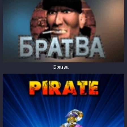
Братва