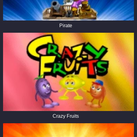
Pirate
Crazy Fruits