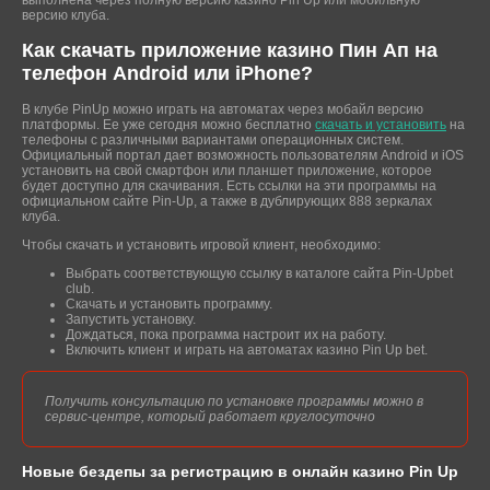
выполнена через полную версию казино Pin Up или мобильную
версию клуба.
Как скачать приложение казино Пин Ап на
телефон Android или iPhone?
В клубе PinUp можно играть на автоматах через мобайл версию
платформы. Ее уже сегодня можно бесплатно
скачать и установить
на
телефоны с различными вариантами операционных систем.
Официальный портал дает возможность пользователям Android и iOS
установить на свой смартфон или планшет приложение, которое
будет доступно для скачивания. Есть ссылки на эти программы на
официальном сайте Pin-Up, а также в дублирующих 888 зеркалах
клуба.
Чтобы скачать и установить игровой клиент, необходимо:
Выбрать соответствующую ссылку в каталоге сайта Pin-Upbet
club.
Скачать и установить программу.
Запустить установку.
Дождаться, пока программа настроит их на работу.
Включить клиент и играть на автоматах казино Pin Up bet.
Получить консультацию по установке программы можно в
сервис-центре, который работает круглосуточно
Новые бездепы за регистрацию в онлайн казино Pin Up