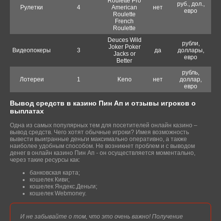
Roulette Pro
руб., дол.,
Рулетки
4
American
нет
евро
Roulette
French
Roulette
Deuces Wild
рубли,
Joker Poker
Видеопокеры
3
да
доллары,
Jacks or
евро
Better
рубль,
Лотереи
1
Keno
нет
доллар,
евро
Вывод средств в казино Пин Ап и отзывы игроков о
выплатах
Одна из самых популярных тем для посетителей онлайн казино –
вывод средств. Чего хотят обычные игроки? Имея возможность
вывести выигранные деньги максимально оперативно, а также
наиболее удобным способом. Не возникнет проблем и с выводом
денег в онлайн казино Пин Ап - он осуществляется моментально,
через такие ресурсы как:
банковская карта;
кошелек Киви;
кошелек Яндекс.Деньги;
кошелек Webmoney.
И не забывайте о том, что это очень важно! Получение