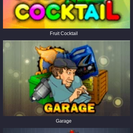
Fruit Cocktail
Garage