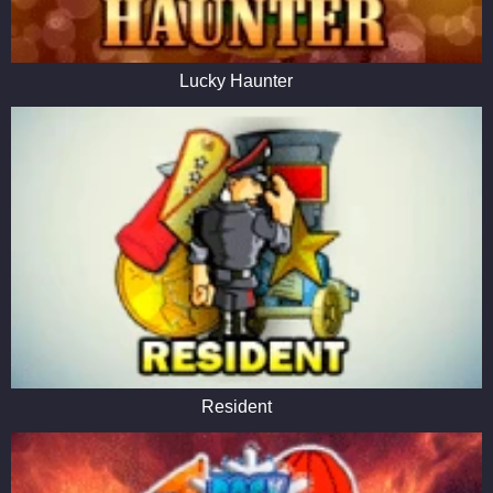
Lucky Haunter
Resident